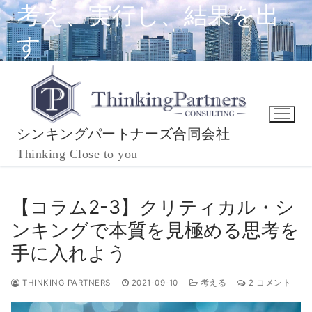
コ
考え、実行し、結果を出
ン
す
テ
ン
ツ
へ
ス
キ
シンキングパートナーズ合同会社
ッ
Thinking Close to you
プ
【コラム2-3】クリティカル・シ
ンキングで本質を見極める思考を
手に入れよう
THINKING PARTNERS
2021-09-10
考える
2 コメント