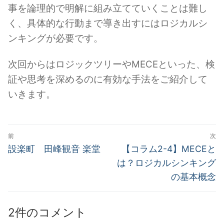
事を論理的で明解に組み立てていくことは難し
く、具体的な行動まで導き出すにはロジカルシ
ンキングが必要です。
次回からはロジックツリーやMECEといった、検
証や思考を深めるのに有効な手法をご紹介して
いきます。
投
前
次
稿
前
次
設楽町 田峰観音 楽堂
【コラム2-4】MECEと
の
の
ナ
は？ロジカルシンキング
投
投
の基本概念
ビ
稿:
稿:
ゲ
2件のコメント
ー