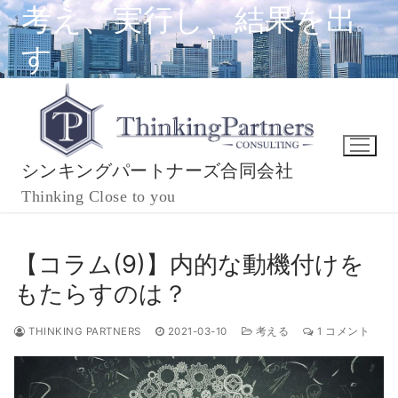
コ
考え、実行し、結果を出
ン
す
テ
ン
ツ
へ
ス
キ
シンキングパートナーズ合同会社
ッ
Thinking Close to you
プ
【コラム(9)】内的な動機付けを
もたらすのは？
THINKING PARTNERS
2021-03-10
考える
1 コメント