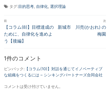
タグ:
目的思考
,
自律化
,
選択理論
投
前
次
稿
前
次
【コラム(8)】目標達成の
新城市 川売(かおれ) の
の
の
ナ
ために、自律化を進めよ
梅園
投
投
う【後編】
ビ
稿:
稿:
ゲ
1件のコメント
ー
シ
ピンバック:
【コラム(10)】対話を通じてイノベーティブ
ョ
な組織をつくるには – シンキングパートナーズ合同会社
ン
コメントは受け付けていません。