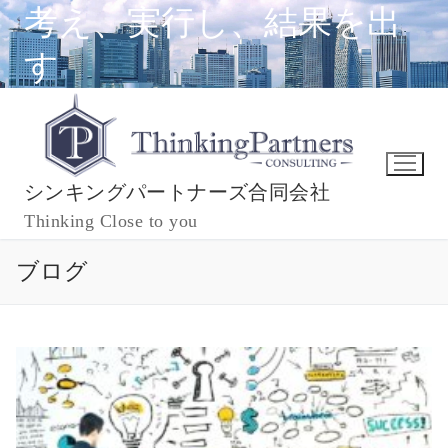
コ
考え、実行し、結果を出
ン
す
テ
ン
ツ
へ
ス
キ
シンキングパートナーズ合同会社
ッ
Thinking Close to you
プ
ブログ