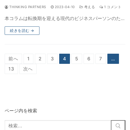
THINKING PARTNERS
2023-04-10
考える
1 コメント
本コラムは転換期を迎える現代のビジネスパーソンのた…
続きを読む →
投
前へ
1
2
3
4
5
6
7
…
稿
13
次へ
の
ペ
ー
ジ
ページ内を検索
送
検
り