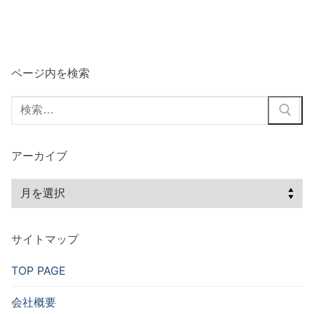
の
ペ
ー
ページ内を検索
ジ
検
送
索:
り
アーカイブ
ア
ー
カ
サイトマップ
イ
ブ
TOP PAGE
会社概要