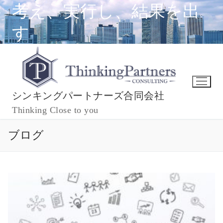
コ
考え、実行し、結果を出
ン
す
テ
ン
ツ
へ
ス
キ
シンキングパートナーズ合同会社
ッ
Thinking Close to you
プ
ブログ